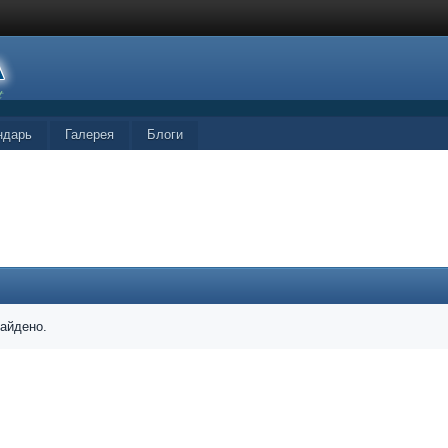
ндарь
Галерея
Блоги
найдено.