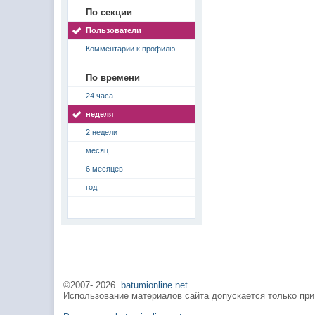
По секции
Пользователи
Комментарии к профилю
По времени
24 часа
неделя
2 недели
месяц
6 месяцев
год
©2007-
2026
batumionline.net
Использование материалов сайта допускается только при