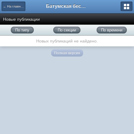
Батумская беседка
← На главную
Новые публикации
По типу
По секции
По времени
Новых публикаций не найдено.
Полная версия