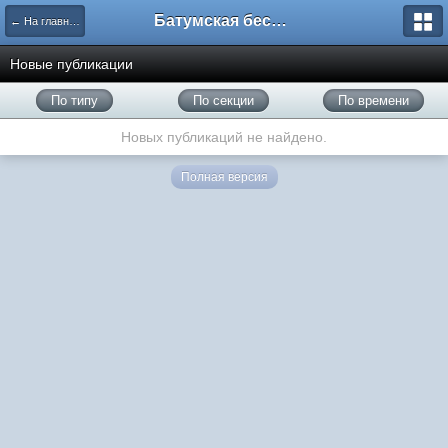
Батумская беседка
← На главную
Новые публикации
По типу
По секции
По времени
Новых публикаций не найдено.
Полная версия