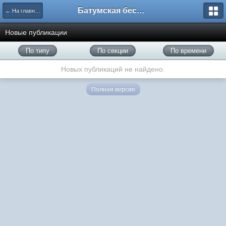
Батумская беседка
← На главную
Новые публикации
По типу
По секции
По времени
Новых публикаций не найдено.
Полная версия