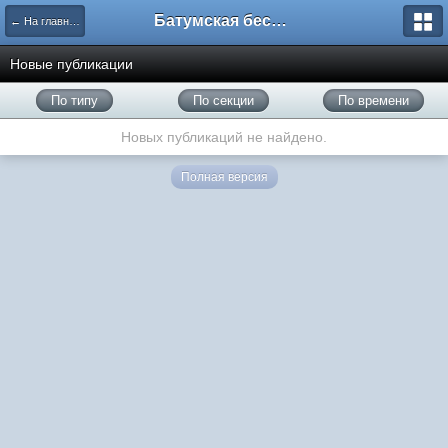
Батумская беседка
← На главную
Новые публикации
По типу
По секции
По времени
Новых публикаций не найдено.
Полная версия