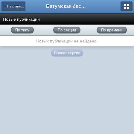
Батумская беседка
← На главную
Новые публикации
По типу
По секции
По времени
Новых публикаций не найдено.
Полная версия