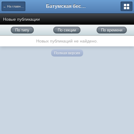
Батумская беседка
← На главную
Новые публикации
По типу
По секции
По времени
Новых публикаций не найдено.
Полная версия