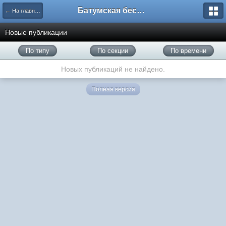
Батумская беседка
← На главную
Новые публикации
По типу
По секции
По времени
Новых публикаций не найдено.
Полная версия