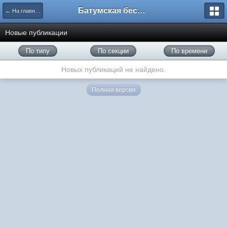
Батумская беседка
← На главную
Новые публикации
По типу
По секции
По времени
Новых публикаций не найдено.
Полная версия