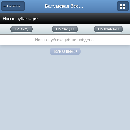
Батумская беседка
← На главную
Новые публикации
По типу
По секции
По времени
Новых публикаций не найдено.
Полная версия