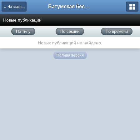
Батумская беседка
← На главную
Новые публикации
По типу
По секции
По времени
Новых публикаций не найдено.
Полная версия