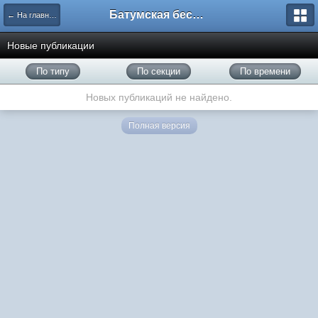
Батумская беседка
← На главную
Новые публикации
По типу
По секции
По времени
Новых публикаций не найдено.
Полная версия