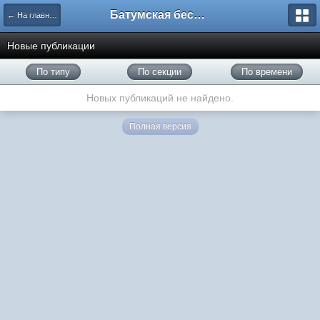
Батумская беседка
← На главную
Новые публикации
По типу
По секции
По времени
Новых публикаций не найдено.
Полная версия