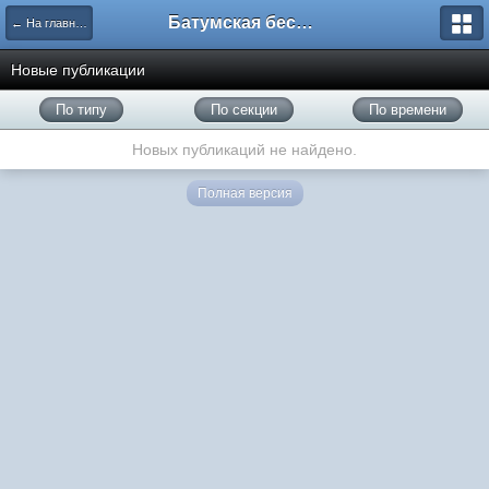
Батумская беседка
← На главную
Новые публикации
По типу
По секции
По времени
Новых публикаций не найдено.
Полная версия