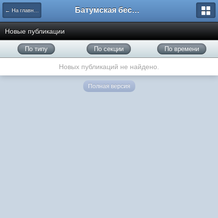
Батумская беседка
← На главную
Новые публикации
По типу
По секции
По времени
Новых публикаций не найдено.
Полная версия