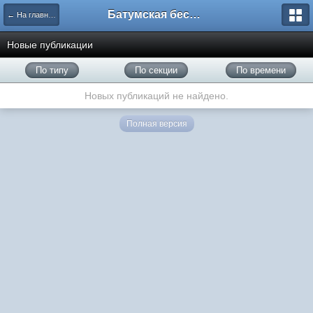
Батумская беседка
← На главную
Новые публикации
По типу
По секции
По времени
Новых публикаций не найдено.
Полная версия