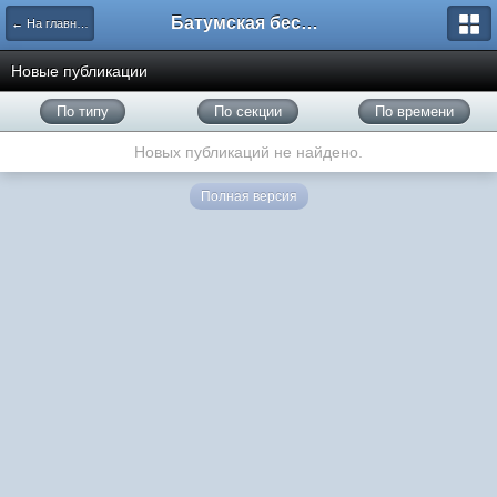
Батумская беседка
← На главную
Новые публикации
По типу
По секции
По времени
Новых публикаций не найдено.
Полная версия