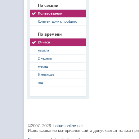
По секции
Пользователи
Комментарии к профилю
По времени
24 часа
неделя
2 недели
месяц
6 месяцев
год
©2007-
2026
batumionline.net
Использование материалов сайта допускается только при