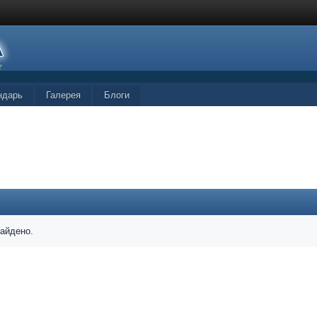
ндарь
Галерея
Блоги
найдено.