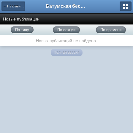
Батумская беседка
← На главную
Новые публикации
По типу
По секции
По времени
Новых публикаций не найдено.
Полная версия