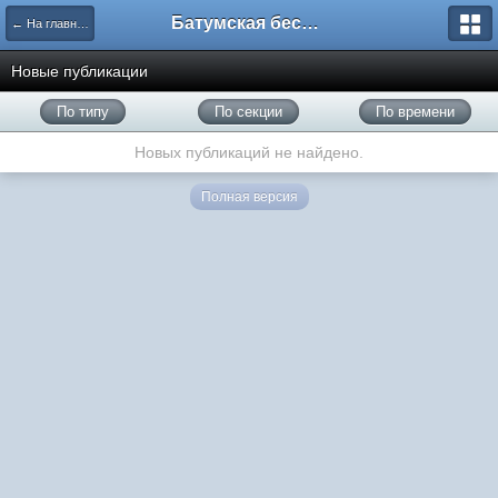
Батумская беседка
← На главную
Новые публикации
По типу
По секции
По времени
Новых публикаций не найдено.
Полная версия