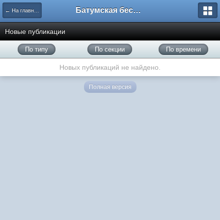
Батумская беседка
← На главную
Новые публикации
По типу
По секции
По времени
Новых публикаций не найдено.
Полная версия