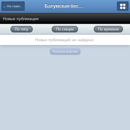
Батумская беседка
← На главную
Новые публикации
По типу
По секции
По времени
Новых публикаций не найдено.
Полная версия