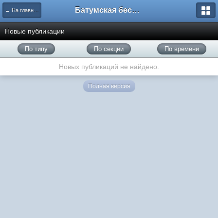
Батумская беседка
← На главную
Новые публикации
По типу
По секции
По времени
Новых публикаций не найдено.
Полная версия