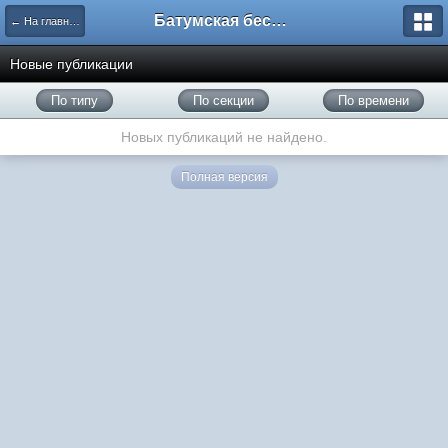
Батумская беседка
← На главную
Новые публикации
По типу
По секции
По времени
Новых публикаций не найдено.
Полная версия