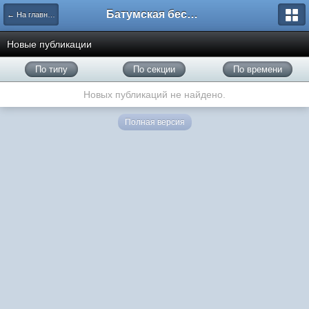
Батумская беседка
← На главную
Новые публикации
По типу
По секции
По времени
Новых публикаций не найдено.
Полная версия