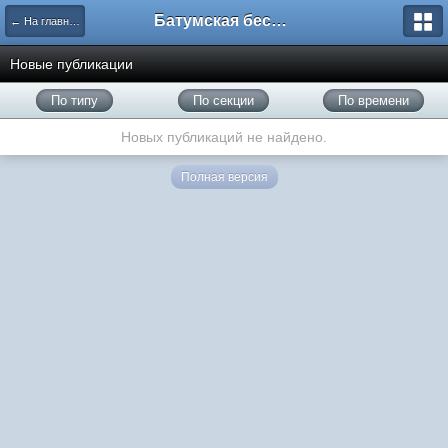
Батумская беседка
← На главную
Новые публикации
По типу
По секции
По времени
Новых публикаций не найдено.
Полная версия