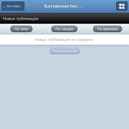
Батумская беседка
← На главную
Новые публикации
По типу
По секции
По времени
Новых публикаций не найдено.
Полная версия