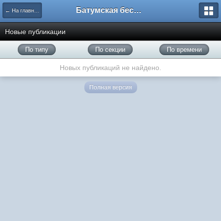
Батумская беседка
← На главную
Новые публикации
По типу
По секции
По времени
Новых публикаций не найдено.
Полная версия