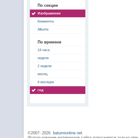
По секции
Изображения
Комменты
Albums
По времени
24 часа
неделя
2 недели
месяц
6 месяцев
год
©2007-
2026
batumionline.net
Использование материалов сайта допускается только при