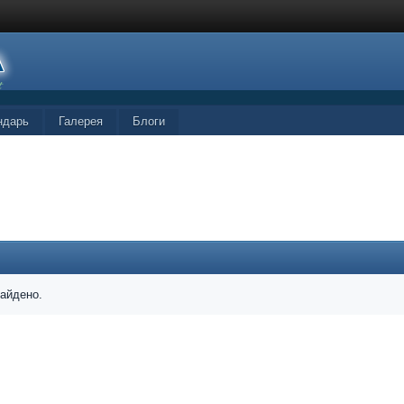
ндарь
Галерея
Блоги
найдено.