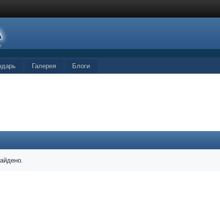
ндарь
Галерея
Блоги
найдено.