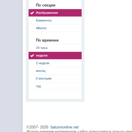
По секции
Изображения
Комменты
Albums
По времени
24 часа
неделя
2 недели
месяц
6 месяцев
год
©2007-
2026
batumionline.net
Использование материалов сайта допускается только при