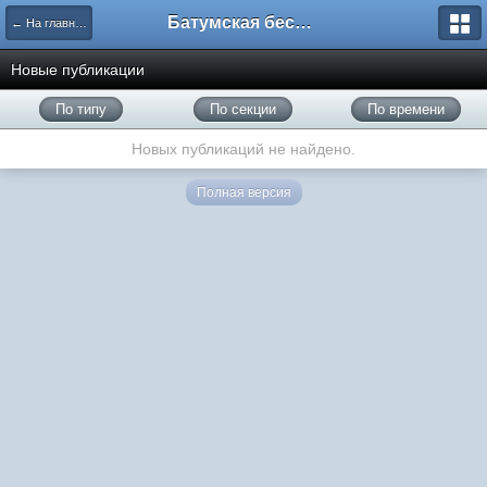
Батумская беседка
← На главную
Новые публикации
По типу
По секции
По времени
Новых публикаций не найдено.
Полная версия