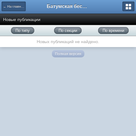
Батумская беседка
← На главную
Новые публикации
По типу
По секции
По времени
Новых публикаций не найдено.
Полная версия