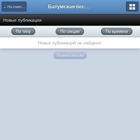
Батумская беседка
← На главную
Новые публикации
По типу
По секции
По времени
Новых публикаций не найдено.
Полная версия