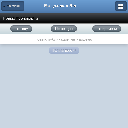
Батумская беседка
← На главную
Новые публикации
По типу
По секции
По времени
Новых публикаций не найдено.
Полная версия