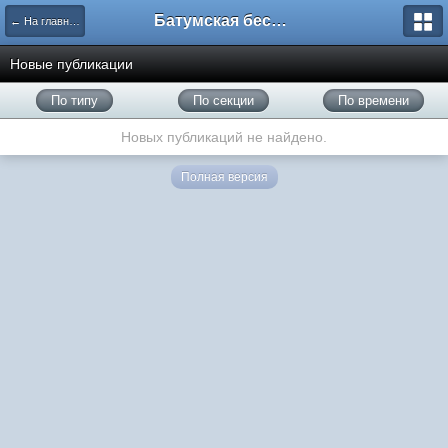
Батумская беседка
← На главную
Новые публикации
По типу
По секции
По времени
Новых публикаций не найдено.
Полная версия