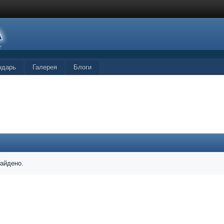
ндарь
Галерея
Блоги
найдено.