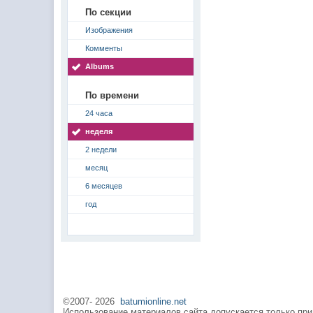
По секции
Изображения
Комменты
Albums
По времени
24 часа
неделя
2 недели
месяц
6 месяцев
год
©2007-
2026
batumionline.net
Использование материалов сайта допускается только при