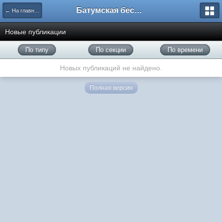
Батумская беседка
← На главную
Новые публикации
По типу
По секции
По времени
Новых публикаций не найдено.
Полная версия