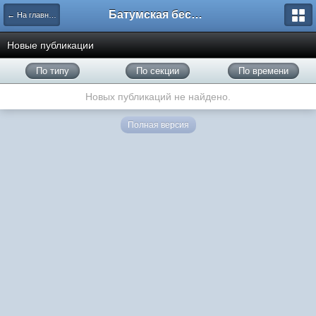
Батумская беседка
← На главную
Новые публикации
По типу
По секции
По времени
Новых публикаций не найдено.
Полная версия