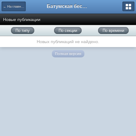
Батумская беседка
← На главную
Новые публикации
По типу
По секции
По времени
Новых публикаций не найдено.
Полная версия