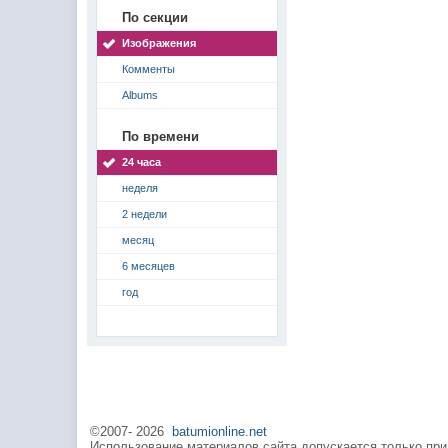
По секции
Изображения
Комменты
Albums
По времени
24 часа
неделя
2 недели
месяц
6 месяцев
год
©2007-
2026
batumionline.net
Использование материалов сайта допускается только при