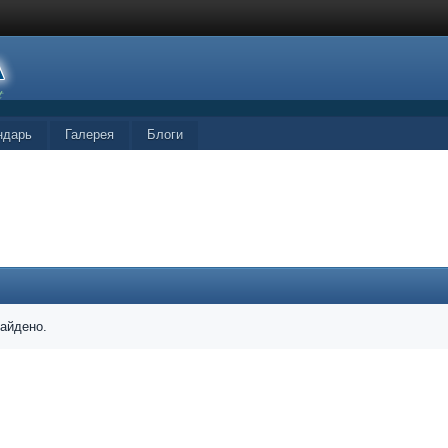
ндарь
Галерея
Блоги
найдено.