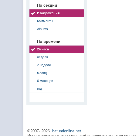
По секции
Изображения
Комменты
Albums
По времени
24 часа
неделя
2 недели
месяц
6 месяцев
год
©2007-
2026
batumionline.net
Использование материалов сайта допускается только при