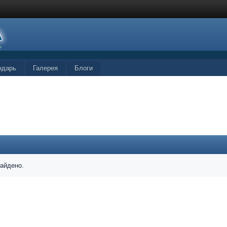
ндарь
Галерея
Блоги
найдено.