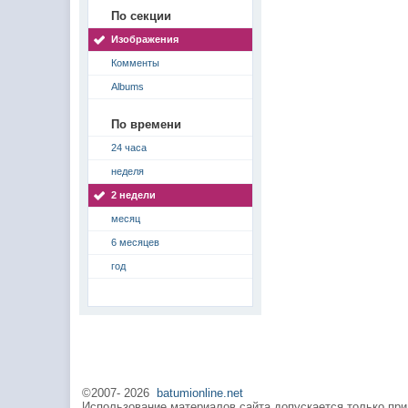
По секции
Изображения
Комменты
Albums
По времени
24 часа
неделя
2 недели
месяц
6 месяцев
год
©2007-
2026
batumionline.net
Использование материалов сайта допускается только при