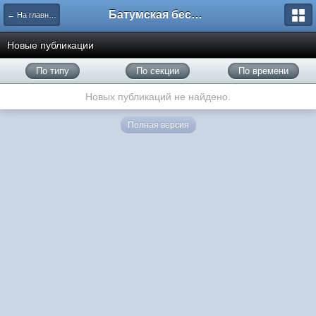
Батумская беседка
← На главную
Новые публикации
По типу
По секции
По времени
Новых публикаций не найдено.
Полная версия