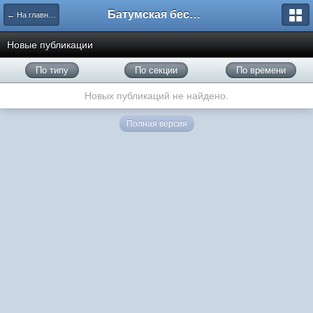
Батумская беседка
← На главную
Новые публикации
По типу
По секции
По времени
Новых публикаций не найдено.
Полная версия