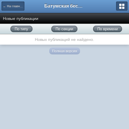
Батумская беседка
← На главную
Новые публикации
По типу
По секции
По времени
Новых публикаций не найдено.
Полная версия