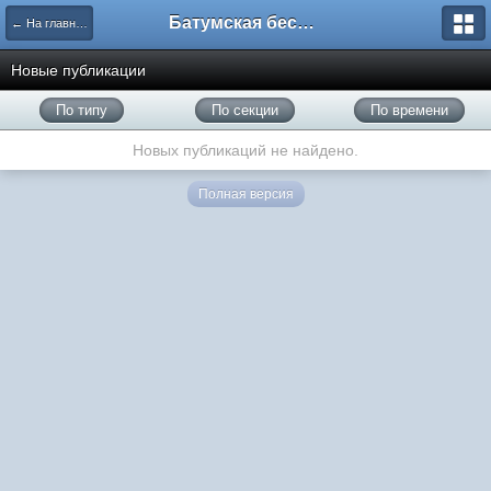
Батумская беседка
← На главную
Новые публикации
По типу
По секции
По времени
Новых публикаций не найдено.
Полная версия