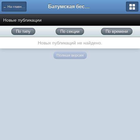
Батумская беседка
← На главную
Новые публикации
По типу
По секции
По времени
Новых публикаций не найдено.
Полная версия