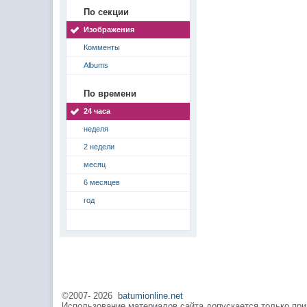
По секции
Изображения
Комменты
Albums
По времени
24 часа
неделя
2 недели
месяц
6 месяцев
год
©2007-
2026
batumionline.net
Использование материалов сайта допускается только при