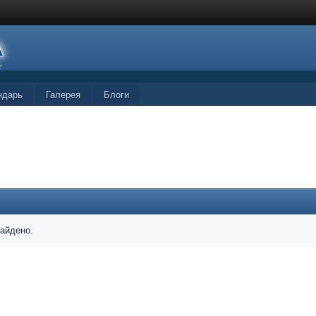
ндарь
Галерея
Блоги
найдено.