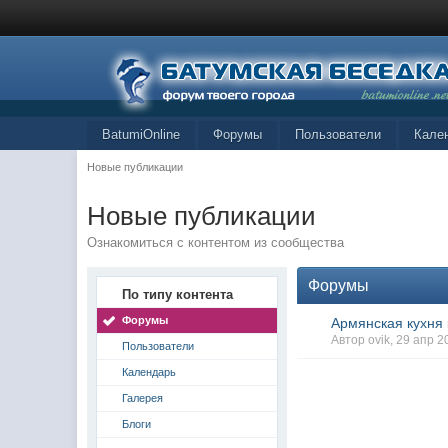
BatumiOnline
Форумы
Пользователи
Кале
Новые публикации
Новые публикации
Ознакомиться с контентом из сообщества
Форумы
По типу контента
Форумы
Армянская кухня
Автор ovik, 29 апр 
Пользователи
Календарь
Галерея
Блоги