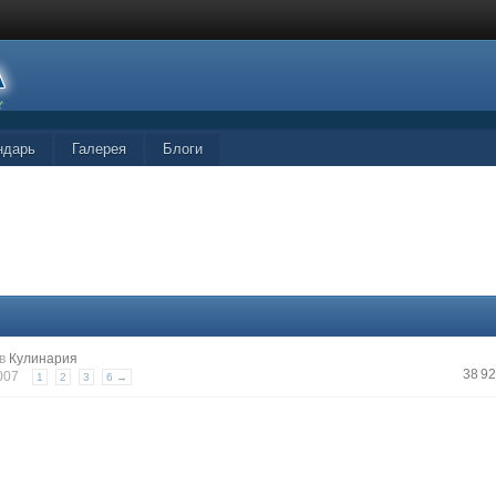
ндарь
Галерея
Блоги
в
Кулинария
38 9
2007
1
2
3
6 →