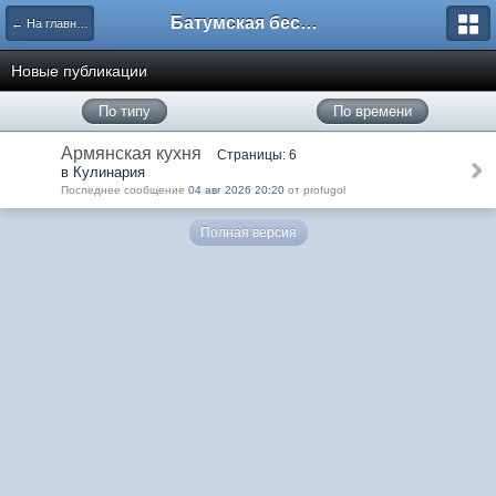
Батумская беседка
← На главную
Новые публикации
По типу
По времени
Армянская кухня
Страницы: 6
в Кулинария
Последнее сообщение
04 авг 2026 20:20
от profugol
Полная версия